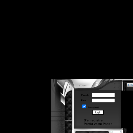
Pseudo :
Pass :
Enregistré
S'enregistrer
Perdu votre Pass
?