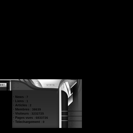
·
News
:
7
·
Liens
:
1
·
Articles
:
2
·
Membres
:
38639
·
Visiteurs
:
3232725
·
Pages vues
:
6833726
·
Telechargement
:
0