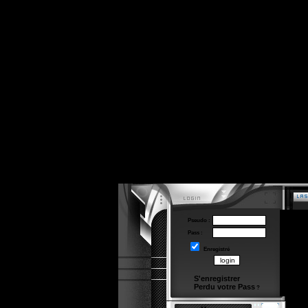
Pseudo :
Pass :
Enregistré
S'enregistrer
Perdu votre Pass
?