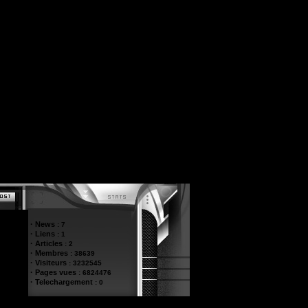
·
News
:
7
·
Liens
:
1
·
Articles
:
2
·
Membres
:
38639
·
Visiteurs
:
3232545
·
Pages vues
:
6824476
·
Telechargement
:
0