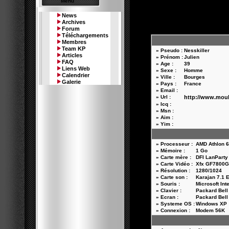
Menu
News
Archives
Forum
Téléchargements
Membres
Team KP
» Pseudo :
Nesskiller
Articles
» Prénom :
Julien
FAQ
» Age :
39
Liens Web
» Sexe :
Homme
Calendrier
» Ville :
Bourges
Galerie
» Pays :
France
» Email :
» Url :
http://www.moul
» Icq :
» Msn :
» Aim :
» Yim :
» Processeur :
AMD Athlon 6
» Mémoire :
1 Go
» Carte mère :
DFI LanParty
» Carte Vidéo :
Xfx GF7800G
» Résolution :
1280/1024
» Carte son :
Karajan 7.1 
» Souris :
Microsoft Int
» Clavier :
Packard Bell
» Ecran :
Packard Bell
» Systeme OS :
Windows XP
» Connexion :
Modem 56K