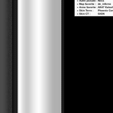
» Autre pseudo :
Ness
» Map favorite :
de_inferno
» Arme favorite :
AK47 Kalas
» Skin Terro :
Phoenix Co
» Skin CT :
GIGN