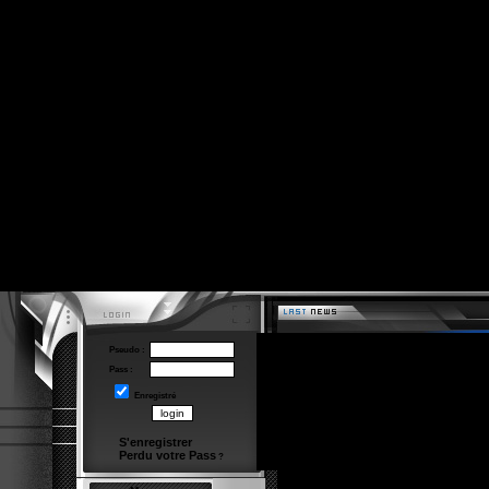
Pseudo :
Pass :
Enregistré
S'enregistrer
Perdu votre Pass
?