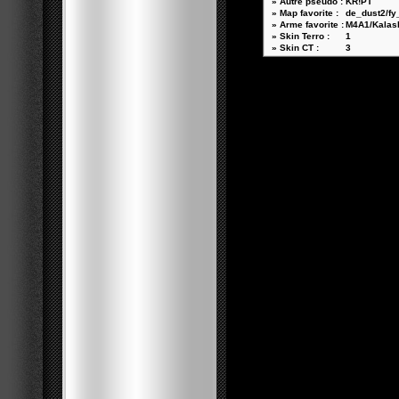
» Autre pseudo :
KR!PT
» Map favorite :
de_dust2/fy
» Arme favorite :
M4A1/Kalas
» Skin Terro :
1
» Skin CT :
3