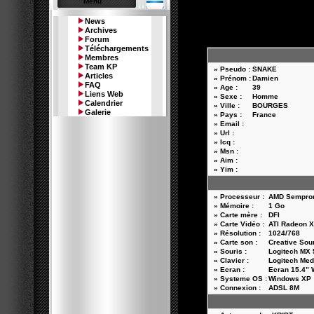
Menu
News
Archives
Forum
Téléchargements
Membres
Team KP
» Pseudo :
SNAKE
Articles
» Prénom :
Damien
FAQ
» Age :
39
Liens Web
» Sexe :
Homme
Calendrier
» Ville :
BOURGES
Galerie
» Pays :
France
» Email :
» Url :
» Icq :
» Msn :
» Aim :
» Yim :
» Processeur :
AMD Sempron
» Mémoire :
1 Go
» Carte mère :
DFI
» Carte Vidéo :
ATI Radeon X
» Résolution :
1024/768
» Carte son :
Creative Sou
» Souris :
Logitech MX 
» Clavier :
Logitech Med
» Ecran :
Ecran 15.4”
» Systeme OS :
Windows XP
» Connexion :
ADSL 8M