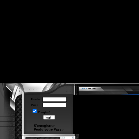
Pseudo :
Pass :
Enregistré
S'enregistrer
Perdu votre Pass
?