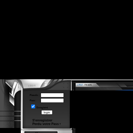
Pseudo :
Pass :
Enregistré
S'enregistrer
Perdu votre Pass
?