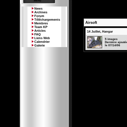
Menu
News
Archives
No
[ Index |
Forum
Téléchargements
Airsoft
Membres
Team KP
Articles
14 Juillet, Hangar
FAQ
Liens Web
5 images
Calendrier
Dernière ajouté
Galerie
le 07/14/06
(
Il y a 5 ima