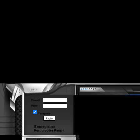
Pseudo :
Pass :
Enregistré
S'enregistrer
Perdu votre Pass
?